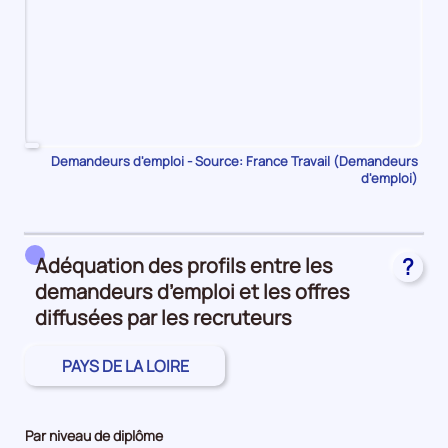
Pour
Demandeurs d'emploi - Source: France Travail (Demandeurs
d'emploi)
le
trimestre
1
de
Adéquation des profils entre les
?
2023,
demandeurs d’emploi et les offres
le
nombre
diffusées par les recruteurs
de
demandeurs
PAYS DE LA LOIRE
d'emploi
disponibles
de
Par niveau de diplôme
catégorie