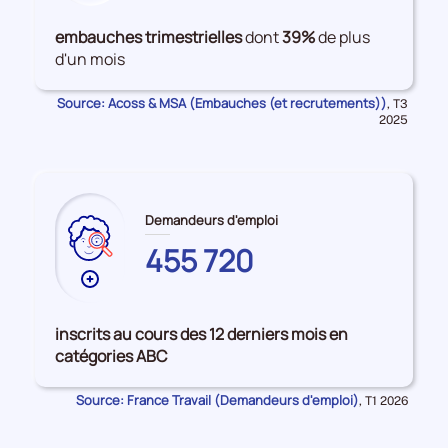
de
LOIRE
données
embauches trimestrielles
dont
39%
de plus
sur
d'un mois
les
Embauches
Source: Acoss & MSA (Embauches (et recrutements))
Données
,
T3
pour
2025
la
période
Demandeurs d'emploi
455 720
Plus
de
données
inscrits au cours des 12 derniers mois en
sur
catégories ABC
les
PAYS
Source: France Travail (Demandeurs d'emploi)
Données
,
T1 2026
DE
pour
la
LA
période