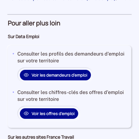
an
1
et
la
pour
de
Demandeurs
à
plus
période
la
118820
période
d'emploi
4
Demandeurs
et
30%
ans
d'emploi
Pour aller plus loin
l'évolution
Offres
Demandeurs
41%
annuelle
d'emploi
d'emploi
Offres
Sur Data Emploi
des
78%
26%
d'emploi
catégories
Offres
4%
A
Consulter les profils des demandeurs d'emploi
d'emploi
+
sur votre territoire
18%
B
+
Voir les demandeurs d'emploi
C
est
Consulter les chiffres-clés des offres d'emploi
de
sur votre territoire
-4.113459956361555
Pour
Voir les offres d'emploi
le
trimestre
3
de
Sur les autres sites France Travail