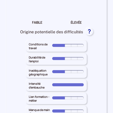
la
recrutement Elevée
difficulté
de
recrutement
FAIBLE
ÉLEVÉE
pour
?
les
Origine potentielle des difficultés
entreprises
Conditions de
Pour
travail
le
territoire
Durabilité de
Pour
l'emploi
principal
le
PAYS
territoire
Inadéquation
Pour
DE
géographique
principal
le
LA
PAYS
territoire
Intensité
LOIRE
Pour
DE
d'embauche
principal
pour
le
LA
PAYS
les
territoire
Lien formation -
LOIRE
Pour
DE
métier
Conditions
principal
pour
le
LA
de
PAYS
les
territoire
Manque de main
LOIRE
Pour
travail