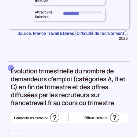
DE
d'oeuvre
Durabilité
principal
pour
le
25%
LA
de
PAYS
les
territoire
Attractivité
LOIRE
Pour
l'emploi
DE
Salariale
Inadéquation
principal
pour
le
25%
LA
géographique
PAYS
les
territoire
LOIRE
25%
DE
Source: France Travail & Dares (Difficulté de recrutement )
Donn
Intensité
,
principal
pour
pour
LA
2025
d'embauche
PAYS
les
la
LOIRE
100%
DE
péri
Lien
pour
LA
formation
les
LOIRE
-
Manque
pour
Évolution trimestrielle du nombre de
métier
de
les
25%
demandeurs d'emploi (catégories A, B et
main
Attractivité
C) en fin de trimestre et des offres
d'oeuvre
Salariale
25%
diffusées par les recruteurs sur
25%
francetravail.fr au cours du trimestre
?
?
Offres d’emploi
Demandeurs d'emploi
(Affichage
actuel)