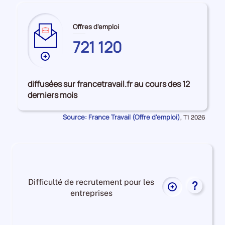
LOIRE
Offres d'emploi
721 120
Plus
de
données
diffusées sur francetravail.fr au cours des 12
sur
derniers mois
les
PAYS
Source: France Travail (Offre d'emploi)
Données
,
T1 2026
DE
pour
la
LA
période
LOIRE
Difficulté de recrutement pour les
?
Plus
entreprises
de
données
Difficulté
sur
de