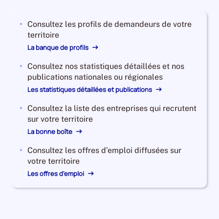
2023,
le
Consultez les profils de demandeurs de votre
nombre
territoire
de
demandeurs
La banque de profils
d'emploi
Consultez nos statistiques détaillées et nos
disponibles
publications nationales ou régionales
de
catégorie
Les statistiques détaillées et publications
B
Consultez la liste des entreprises qui recrutent
et
sur votre territoire
C
La bonne boîte
est
de
Consultez les offres d’emploi diffusées sur
153800,
votre territoire
le
Les offres d'emploi
nombre
de
demandeurs
d'emploi
disponibles