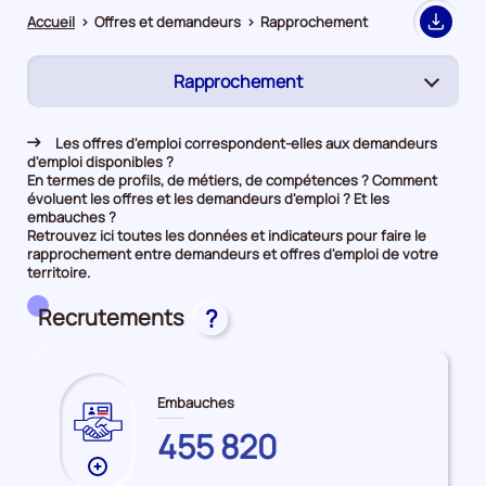
Accueil
>
Offres et demandeurs
>
Rapprochement
Export
Rapprochement
(page
active)
Demandeurs d'emploi
Les offres d'emploi correspondent-elles aux demandeurs
d'emploi disponibles ?
Offres d’emploi
En termes de profils, de métiers, de compétences ? Comment
évoluent les offres et les demandeurs d'emploi ? Et les
embauches ?
Retrouvez ici toutes les données et indicateurs pour faire le
rapprochement entre demandeurs et offres d'emploi de votre
territoire.
Recrutements
?
Embauches
PAYS
455 820
DE
Plus
LA