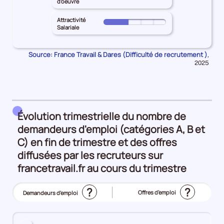
ATLANTIQUE
d'oeuvre
l'emploi
principal
Inadéquation
le
pour
10%
LOIRE-
géographique
territoire
Attractivité
les
Pour
ATLANTIQUE
Salariale
25%
principal
Intensité
le
pour
LOIRE-
d'embauche
territoire
les
ATLANTIQUE
Source: France Travail & Dares (Difficulté de recrutement )
Donn
100%
,
principal
Lien
pour
pour
2025
LOIRE-
formation
la
les
ATLANTIQUE
péri
-
Manque
pour
métier
de
les
25%
main
Attractivité
Évolution trimestrielle du nombre de
d'oeuvre
Salariale
demandeurs d'emploi (catégories A, B et
50%
25%
C) en fin de trimestre et des offres
diffusées par les recruteurs sur
francetravail.fr au cours du trimestre
?
?
Offres d’emploi
Demandeurs d'emploi
(Affichage
actuel)