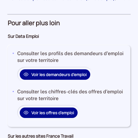
an
1
et
la
pour
de
Demandeurs
à
plus
période
la
45550
période
d'emploi
4
Demandeurs
et
28%
ans
d'emploi
Pour aller plus loin
l'évolution
Offres
Demandeurs
43%
annuelle
d'emploi
d'emploi
Offres
Sur Data Emploi
des
77%
26%
d'emploi
catégories
Offres
4%
A
Consulter les profils des demandeurs d'emploi
d'emploi
+
sur votre territoire
19%
B
+
Voir les demandeurs d'emploi
C
est
Consulter les chiffres-clés des offres d'emploi
de
sur votre territoire
-3.9872408293460926
Pour
Voir les offres d'emploi
le
trimestre
3
de
Sur les autres sites France Travail