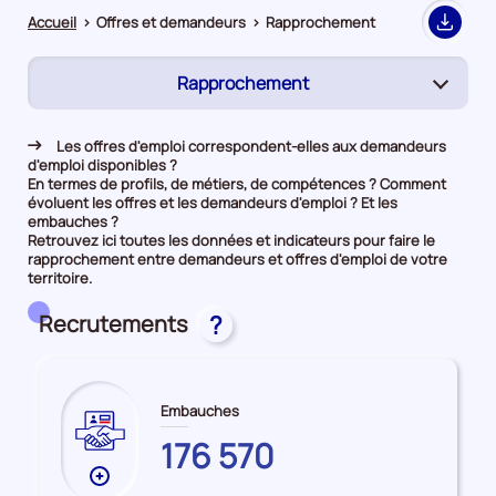
Accueil
>
Offres et demandeurs
>
Rapprochement
Export
Rapprochement
(page
active)
Demandeurs d'emploi
Les offres d'emploi correspondent-elles aux demandeurs
d'emploi disponibles ?
Offres d’emploi
En termes de profils, de métiers, de compétences ? Comment
évoluent les offres et les demandeurs d'emploi ? Et les
embauches ?
Retrouvez ici toutes les données et indicateurs pour faire le
rapprochement entre demandeurs et offres d'emploi de votre
territoire.
Recrutements
?
Embauches
LOIRE-
176 570
ATLANTIQUE
Plus