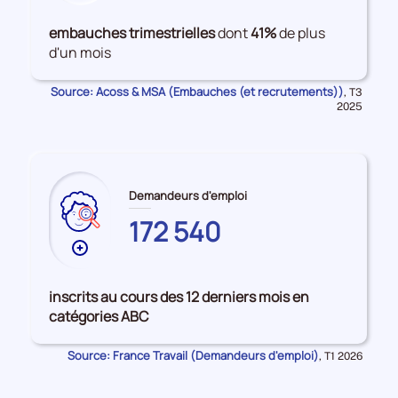
de
données
embauches trimestrielles
dont
41%
de plus
sur
d'un mois
les
Embauches
Source: Acoss & MSA (Embauches (et recrutements))
Données
,
T3
pour
2025
la
période
Demandeurs d'emploi
172 540
Plus
de
données
inscrits au cours des 12 derniers mois en
sur
catégories ABC
les
LOIRE-
Source: France Travail (Demandeurs d'emploi)
Données
,
T1 2026
ATLANTIQUE
pour
la
période