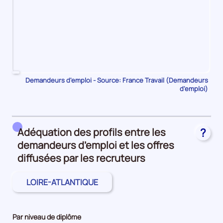
Pour
Demandeurs d'emploi - Source: France Travail (Demandeurs
d'emploi)
le
trimestre
1
de
Adéquation des profils entre les
?
2023,
demandeurs d’emploi et les offres
le
nombre
diffusées par les recruteurs
de
demandeurs
LOIRE-ATLANTIQUE
d'emploi
disponibles
de
Par niveau de diplôme
catégorie