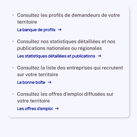
2023,
le
Consultez les profils de demandeurs de votre
nombre
territoire
de
demandeurs
La banque de profils
d'emploi
Consultez nos statistiques détaillées et nos
disponibles
publications nationales ou régionales
de
catégorie
Les statistiques détaillées et publications
B
Consultez la liste des entreprises qui recrutent
et
sur votre territoire
C
La bonne boîte
est
de
Consultez les offres d’emploi diffusées sur
58300,
votre territoire
le
Les offres d'emploi
nombre
de
demandeurs
d'emploi
disponibles