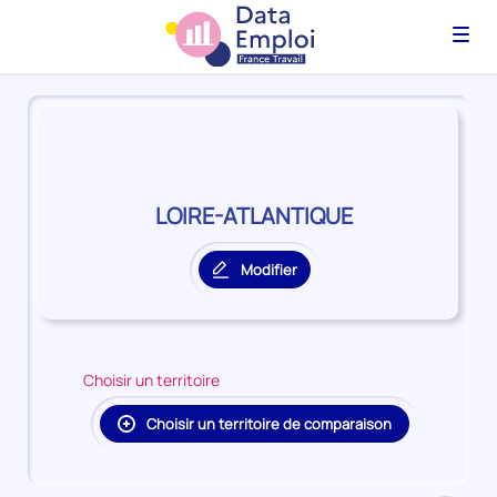
Menu
Panorama
du
territoire
LOIRE-
ATLANTIQUE
LOIRE-ATLANTIQUE
Modifier
le
territoire
principal
Choisir un territoire
Choisir un territoire de comparaison