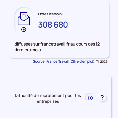
Offres d'emploi
308 680
Plus
de
données
diffusées sur francetravail.fr au cours des 12
sur
derniers mois
les
LOIRE-
Source: France Travail (Offre d'emploi)
Données
,
T1 2026
ATLANTIQUE
pour
la
période
Difficulté de recrutement pour les
?
Plus
entreprises
de
données
Difficulté
sur
de