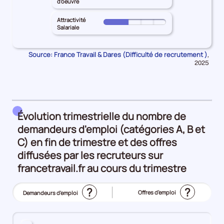
DE-
d'oeuvre
de
principal
les
le
FRANCE
l'emploi
HAUTS-
Inadéquation
territoire
Attractivité
pour
Pour
25%
DE-
Salariale
géographique
principal
les
le
FRANCE
25%
HAUTS-
Intensité
territoire
pour
DE-
Source: France Travail & Dares (Difficulté de recrutement )
Donn
d'embauche
,
principal
les
pour
FRANCE
2025
25%
HAUTS-
Lien
la
pour
DE-
péri
formation
les
FRANCE
-
Manque
pour
métier
de
les
Évolution trimestrielle du nombre de
25%
main
Attractivité
demandeurs d'emploi (catégories A, B et
d'oeuvre
Salariale
C) en fin de trimestre et des offres
25%
25%
diffusées par les recruteurs sur
francetravail.fr au cours du trimestre
?
?
Offres d’emploi
Demandeurs d'emploi
(Affichage
actuel)