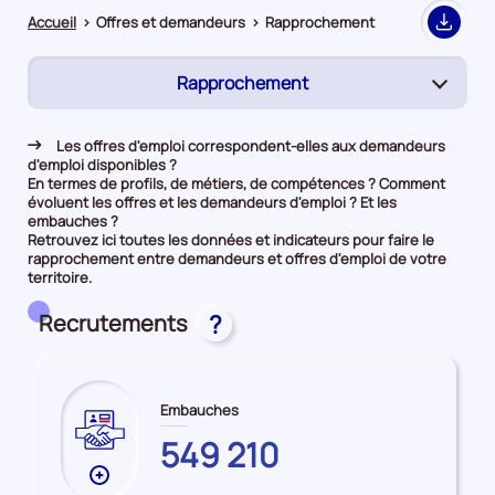
Accueil
>
Offres et demandeurs
>
Rapprochement
Export
Rapprochement
(page
active)
Demandeurs d'emploi
Les offres d'emploi correspondent-elles aux demandeurs
d'emploi disponibles ?
Offres d’emploi
En termes de profils, de métiers, de compétences ? Comment
évoluent les offres et les demandeurs d'emploi ? Et les
embauches ?
Retrouvez ici toutes les données et indicateurs pour faire le
rapprochement entre demandeurs et offres d'emploi de votre
territoire.
Recrutements
?
Embauches
HAUTS-
549 210
DE-
Plus
FRANCE