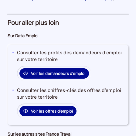
an
1
et
la
pour
de
Demandeurs
à
plus
période
la
284200
période
d'emploi
4
Demandeurs
et
33%
ans
d'emploi
Pour aller plus loin
l'évolution
Offres
Demandeurs
37%
annuelle
d'emploi
d'emploi
Offres
Sur Data Emploi
des
77%
26%
d'emploi
catégories
Offres
4%
A
Consulter les profils des demandeurs d'emploi
d'emploi
+
sur votre territoire
19%
B
+
Voir les demandeurs d'emploi
C
est
Consulter les chiffres-clés des offres d'emploi
de
sur votre territoire
-1.8408644400785854
Pour
Voir les offres d'emploi
le
trimestre
3
de
Sur les autres sites France Travail