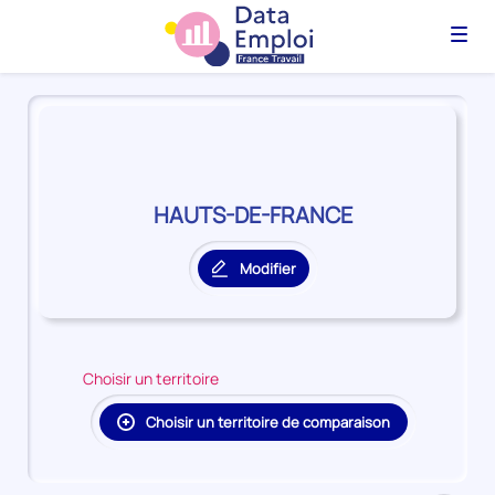
Menu
Panorama
du
territoire
HAUTS-
DE-
HAUTS-DE-FRANCE
FRANCE
Modifier
le
territoire
principal
Choisir un territoire
Choisir un territoire de comparaison