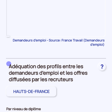
Pour
Demandeurs d'emploi - Source: France Travail (Demandeurs
d'emploi)
le
trimestre
1
de
Adéquation des profils entre les
?
2023,
demandeurs d’emploi et les offres
le
nombre
diffusées par les recruteurs
de
demandeurs
HAUTS-DE-FRANCE
d'emploi
disponibles
de
Par niveau de diplôme
catégorie