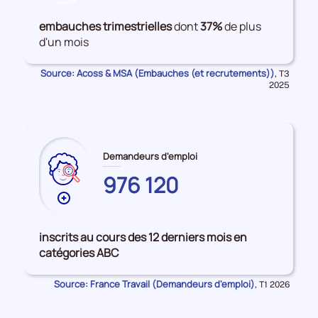
de
données
embauches trimestrielles
dont
37%
de plus
sur
d'un mois
les
Embauches
Source: Acoss & MSA (Embauches (et recrutements))
Données
,
T3
pour
2025
la
période
Demandeurs d'emploi
976 120
Plus
de
données
inscrits au cours des 12 derniers mois en
sur
catégories ABC
les
HAUTS-
Source: France Travail (Demandeurs d'emploi)
Données
,
T1 2026
DE-
pour
la
FRANCE
période