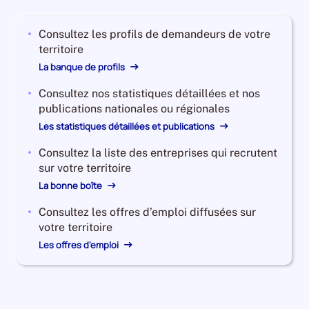
2023,
le
Consultez les profils de demandeurs de votre
nombre
territoire
de
demandeurs
La banque de profils
d'emploi
Consultez nos statistiques détaillées et nos
disponibles
publications nationales ou régionales
de
catégorie
Les statistiques détaillées et publications
B
Consultez la liste des entreprises qui recrutent
et
sur votre territoire
C
La bonne boîte
est
de
Consultez les offres d’emploi diffusées sur
223600,
votre territoire
le
Les offres d'emploi
nombre
de
demandeurs
d'emploi
disponibles