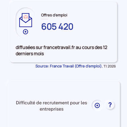
Offres d'emploi
605 420
Plus
de
données
diffusées sur francetravail.fr au cours des 12
sur
derniers mois
les
HAUTS-
Source: France Travail (Offre d'emploi)
Données
,
T1 2026
DE-
pour
la
FRANCE
période
Difficulté de recrutement pour les
?
Plus
entreprises
de
données
Difficulté
sur
de