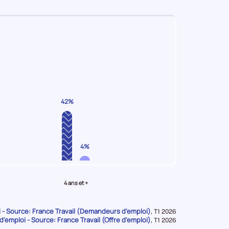
42%
4%
4 ans et +
- Source: France Travail (Demandeurs d'emploi)
Données
,
T1 2026
d'emploi - Source: France Travail (Offre d'emploi)
pour
Données
,
T1 2026
la
pour