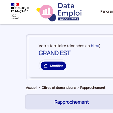
Panora
Panorama
du
et
Votre territoire (données en
bleu
)
territoire
GRAND EST
en
GRAND
premiè
EST
positi
Modifier
par
le
catégo
territoire
de
principal
donné
Accueil
>
Offres et demandeurs
>
Rapprochement
(page
Rapprochement
active)