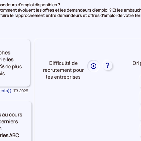
andeurs d'emploi disponibles ?
Comment évoluent les offres et les demandeurs d'emploi ? Et les embauc
 faire le rapprochement entre demandeurs et offres d'emploi de votre terr
ches
rielles
Difficulté de
Ori
?
3%
de plus
Plus
recrutement pour
is
de
les entreprises
données
sur
ents))
Données
,
T3 2025
la
pour
la
difficulté
période
de
s au cours
recrutement
Difficulté
derniers
pour
de
n
les
recrutement Moyenne
ries ABC
entreprises