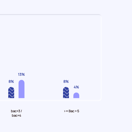
13%
8%
8%
4%
bac+3 /
>= Bac + 5
bac+4