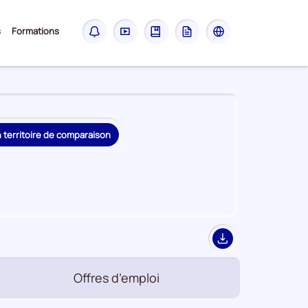
Sous-
s
Formations
Notifications
Didacticiel
Guide
Glossaire
Les
menu
sites
France
Travail
n territoire de comparaison
Export
Offres d’emploi