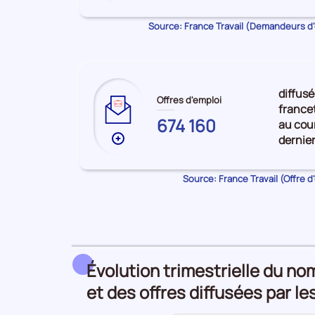
de
données
Source: France Travail (Demandeurs d
sur
les
GRAND
EST
diffusé
Offres d'emploi
francet
674 160
au cour
dernie
Plus
de
données
Source: France Travail (Offre d
sur
les
GRAND
EST
Évolution trimestrielle du no
et des offres diffusées par le