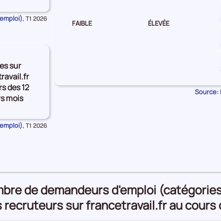
'emploi)
Données
,
T1 2026
FAIBLE
ÉLEVÉE
pour
la
période
es sur
ravail.fr
s des 12
Source: 
rs mois
'emploi)
Données
,
T1 2026
pour
la
période
mbre de demandeurs d'emploi (catégories A
s recruteurs sur francetravail.fr au cours