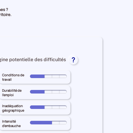
hes ?
itoire.
?
gine potentielle des difficultés
Conditions de
Pour
travail
le
territoire
Durabilité de
Pour
l'emploi
principal
le
GRAND
territoire
Inadéquation
Pour
EST
géographique
principal
le
pour
GRAND
territoire
Intensité
les
Pour
EST
d'embauche
principal
Conditions
le
pour