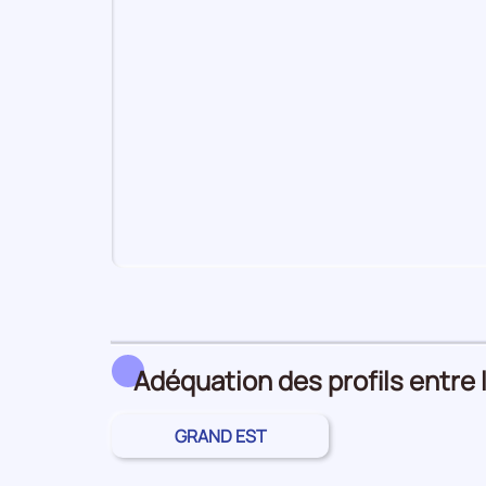
Pour
le
trimestre
1
Adéquation des profils entre 
de
2023,
le
GRAND EST
nombre
de