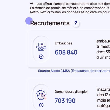
Les offres d'emploi correspondent-elles aux dem
En termes de profils, de métiers, de compétences ? 
Retrouvez ici toutes les données et indicateurs pour
Recrutements
?
embau
Embauches
trimest
GRAND
608 840
dont
3
EST
d'un mo
Plus
de
données
Source: Acoss & MSA (Embauches (et recrutem
sur
les
Embauches
inscrit
Demandeurs d'emploi
des 12 
703 190
mois e
catégo
Plus