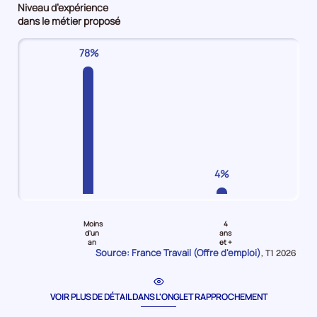
Niveau d’expérience
Employés
Employés
maîtrise
d'emploi
dans le métier proposé
non
qualifiés
/
4%
qualifiés
Offres
Techniciens
78%
Offres
d'emploi
Offres
d'emploi
50%
d'emploi
38%
8%
4%
Pour
Pour
le
le
Moins
4
niveau
niveau
d'un
ans
an
et +
Moins
4
Source: France Travail (Offre d'emploi)
Données
,
T1 2026
d'un
ans
pour
la
an
et
période
Offres
plus
VOIR PLUS DE DÉTAIL DANS L'ONGLET RAPPROCHEMENT
d'emploi
Offres