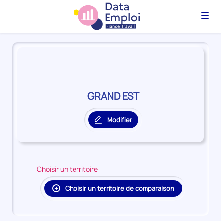
Menu
Panorama
du
territoire
GRAND
EST
GRAND EST
Modifier
le
territoire
principal
Choisir un territoire
Choisir un territoire de comparaison