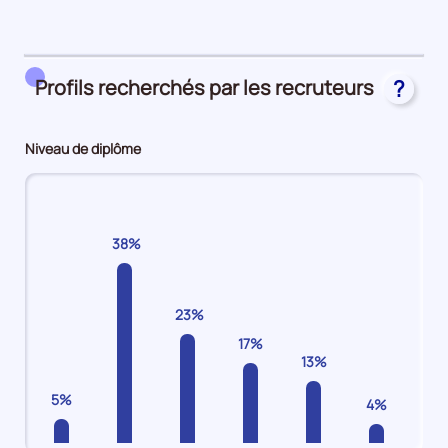
période
48%
en
CDI
Profils recherchés par les recruteurs
?
30%
en
Autres
Niveau de diplôme
(intérim,
emplois
aidés,
apprentissage)
38%
23%
17%
13%
5%
4%