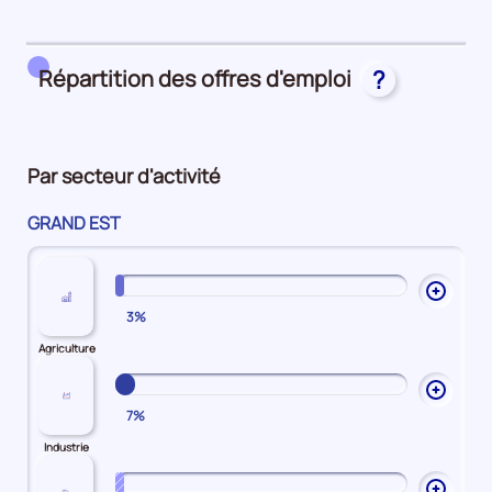
métier
de
les
25%
main
Attractivité
d'oeuvre
Salariale
Répartition des offres d'emploi
?
25%
25%
Par secteur d'activité
GRAND EST
Ouvrir
3%
les
explic
Agriculture
sur
Agricu
Ouvrir
7%
les
explic
Industrie
sur
Industr
Ouvrir