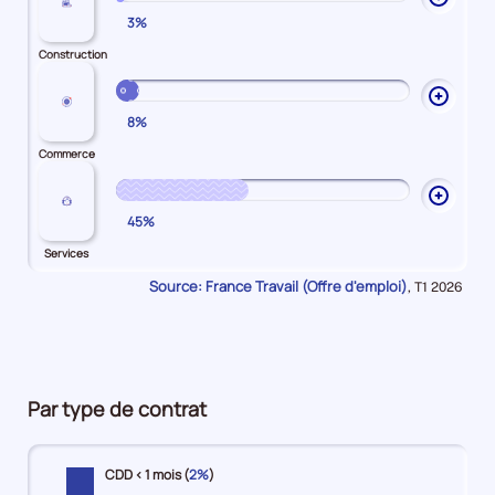
3%
les
explic
Construction
sur
Constr
Ouvrir
8%
les
explic
Commerce
sur
Comme
Ouvrir
45%
les
explic
Services
sur
Source: France Travail (Offre d'emploi)
Données
,
T1 2026
Servic
pour
la
période
Par type de contrat
CDD < 1 mois (
2%
)