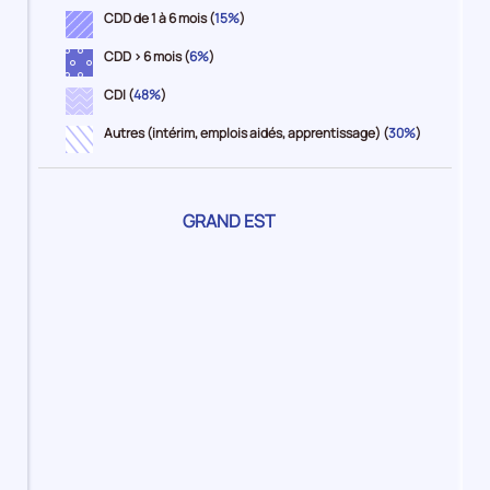
CDD de 1 à 6 mois (
15%
)
CDD > 6 mois (
6%
)
CDI (
48%
)
Autres (intérim, emplois aidés, apprentissage) (
30%
)
Pour
GRAND EST
le
territoire
2%