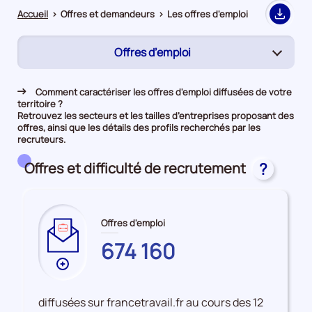
Accueil
>
Offres et demandeurs
>
Les offres d'emploi
Export
Offres d’emploi
(page
active)
Rapprochement
Comment caractériser les offres d'emploi diffusées de votre
territoire ?
Demandeurs d'emploi
Retrouvez les secteurs et les tailles d’entreprises proposant des
offres, ainsi que les détails des profils recherchés par les
recruteurs.
Offres et difficulté de recrutement
?
Offres d'emploi
GRAND
674 160
EST
Plus
de
données
diffusées sur francetravail.fr au cours des 12
sur