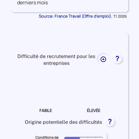
derniers mois
les
Offres
Source: France Travail (Offre d'emploi)
Données
,
T1 2026
d'emploi
pour
la
période
Difficulté de recrutement pour les
?
Plus
entreprises
de
données
Difficulté
sur
de
la
recrutement Moyenne
difficulté
de
recrutement
FAIBLE
ÉLEVÉE
pour
?
les
Origine potentielle des difficultés
entreprises
Conditions de