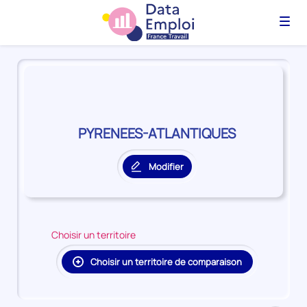
Menu
Panorama
du
territoire
PYRENEES-
ATLANTIQUES
PYRENEES-ATLANTIQUES
Modifier
le
territoire
principal
Choisir un territoire
Choisir un territoire de comparaison