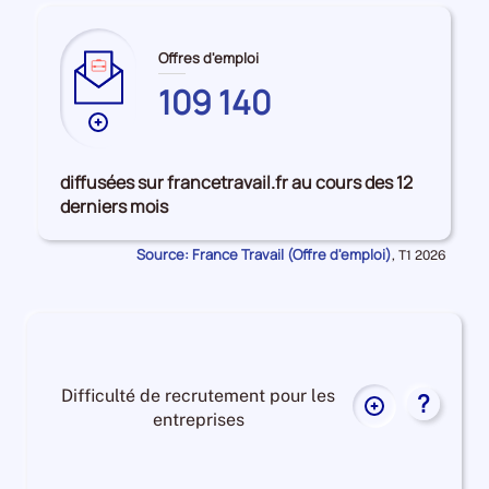
Offres d'emploi
109 140
Plus
de
données
diffusées sur francetravail.fr au cours des 12
sur
derniers mois
les
PYRENEES-
Source: France Travail (Offre d'emploi)
Données
,
T1 2026
ATLANTIQUES
pour
la
période
Difficulté de recrutement pour les
?
Plus
entreprises
de
données
Difficulté
sur
de