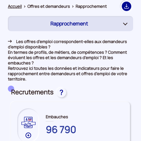
Accueil
>
Offres et demandeurs
>
Rapprochement
Export
Rapprochement
(page
active)
Demandeurs d'emploi
Les offres d'emploi correspondent-elles aux demandeurs
d'emploi disponibles ?
Offres d’emploi
En termes de profils, de métiers, de compétences ? Comment
évoluent les offres et les demandeurs d'emploi ? Et les
embauches ?
Retrouvez ici toutes les données et indicateurs pour faire le
rapprochement entre demandeurs et offres d'emploi de votre
territoire.
Recrutements
?
Embauches
PYRENEES-
96 790
ATLANTIQUES
Plus