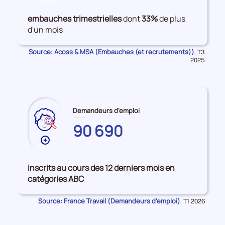
de
données
embauches trimestrielles
dont
33%
de plus
sur
d'un mois
les
Embauches
Source: Acoss & MSA (Embauches (et recrutements))
Données
,
T3
pour
2025
la
période
Demandeurs d'emploi
90 690
Plus
de
données
inscrits au cours des 12 derniers mois en
sur
catégories ABC
les
PYRENEES-
Source: France Travail (Demandeurs d'emploi)
Données
,
T1 2026
ATLANTIQUES
pour
la
période