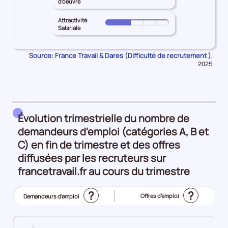
ATLANTIQUES
d'oeuvre
l'emploi
principal
Inadéquation
le
pour
25%
PYRENEES-
géographique
territoire
Attractivité
les
Pour
ATLANTIQUES
Salariale
25%
principal
Intensité
le
pour
PYRENEES-
d'embauche
territoire
les
ATLANTIQUES
Source: France Travail & Dares (Difficulté de recrutement )
Donn
50%
,
principal
Lien
pour
pour
2025
PYRENEES-
formation
la
les
ATLANTIQUES
péri
-
Manque
pour
métier
de
les
25%
main
Attractivité
Évolution trimestrielle du nombre de
d'oeuvre
Salariale
demandeurs d'emploi (catégories A, B et
25%
25%
C) en fin de trimestre et des offres
diffusées par les recruteurs sur
francetravail.fr au cours du trimestre
?
?
Offres d’emploi
Demandeurs d'emploi
(Affichage
actuel)