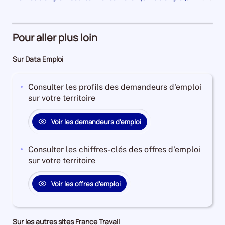
an
1
et
la
pour
de
Demandeurs
à
plus
période
la
21120
période
d'emploi
4
Demandeurs
et
27%
ans
d'emploi
Pour aller plus loin
l'évolution
Offres
Demandeurs
46%
annuelle
d'emploi
d'emploi
Offres
Sur Data Emploi
des
74%
25%
d'emploi
catégories
Offres
5%
A
Consulter les profils des demandeurs d'emploi
d'emploi
+
sur votre territoire
22%
B
+
Voir les demandeurs d'emploi
C
est
Consulter les chiffres-clés des offres d'emploi
de
sur votre territoire
-0.7756813417190775
Pour
Voir les offres d'emploi
le
trimestre
3
de
Sur les autres sites France Travail