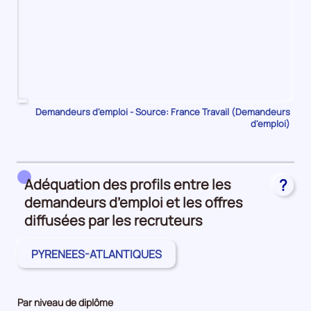
Pour
Demandeurs d'emploi - Source: France Travail (Demandeurs
d'emploi)
le
trimestre
1
de
Adéquation des profils entre les
?
2023,
demandeurs d’emploi et les offres
le
nombre
diffusées par les recruteurs
de
demandeurs
PYRENEES-ATLANTIQUES
d'emploi
disponibles
de
Par niveau de diplôme
catégorie