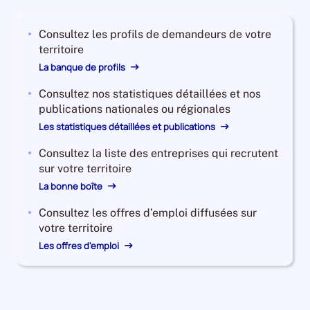
2023,
le
Consultez les profils de demandeurs de votre
nombre
territoire
de
demandeurs
La banque de profils
d'emploi
Consultez nos statistiques détaillées et nos
disponibles
publications nationales ou régionales
de
catégorie
Les statistiques détaillées et publications
B
Consultez la liste des entreprises qui recrutent
et
sur votre territoire
C
La bonne boîte
est
de
Consultez les offres d’emploi diffusées sur
27060,
votre territoire
le
Les offres d'emploi
nombre
de
demandeurs
d'emploi
disponibles