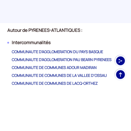
le
trimestre
4
de
2023,
Autour de PYRENEES-ATLANTIQUES :
le
Intercommunalités
nombre
de
COMMUNAUTE D'AGGLOMERATION DU PAYS BASQUE
demandeurs
COMMUNAUTE D'AGGLOMERATION PAU BEARN PYRENEES
d'emploi
COMMUNAUTE DE COMMUNES ADOUR MADIRAN
disponibles
Haut
de
COMMUNAUTE DE COMMUNES DE LA VALLEE D'OSSAU
de
catégorie
COMMUNAUTE DE COMMUNES DE LACQ-ORTHEZ
pag
B
COMMUNAUTE DE COMMUNES DES LUYS EN BEARN
et
COMMUNAUTE DE COMMUNES DU BEARN DES GAVES
C
est
COMMUNAUTE DE COMMUNES DU HAUT BEARN
de
COMMUNAUTE DE COMMUNES DU NORD EST BEARN
25800,
COMMUNAUTE DE COMMUNES PAYS DE NAY
le