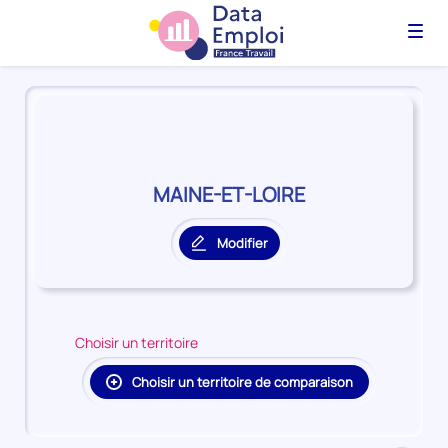
Menu
Panorama
du
territoire
MAINE-
ET-
MAINE-ET-LOIRE
LOIRE
Modifier
le
territoire
principal
Choisir un territoire
Choisir un territoire de comparaison