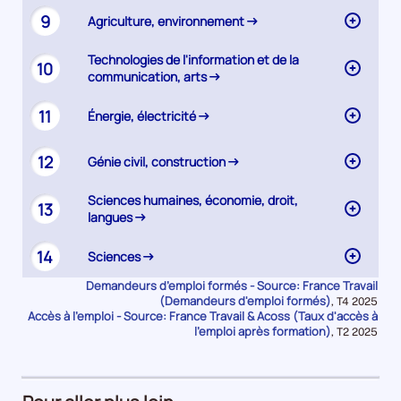
9
Agriculture, environnement
Technologies de l'information et de la
10
communication, arts
11
Énergie, électricité
12
Génie civil, construction
Sciences humaines, économie, droit,
13
langues
14
Sciences
Demandeurs d’emploi formés - Source: France Travail
(Demandeurs d'emploi formés)
Données
,
T4 2025
Accès à l’emploi - Source: France Travail & Acoss (Taux d'accès à
pour
la
l'emploi après formation)
Données
,
T2 2025
période
pour
la
période