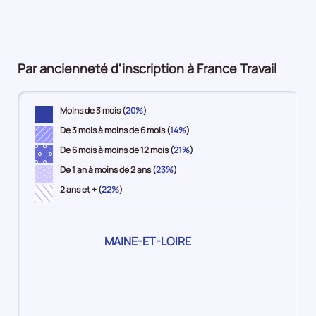
pour
8%
13%
15%
4%
plus
la
7%
période
Par ancienneté d'inscription à France Travail
Moins de 3 mois (
20%
)
De 3 mois à moins de 6 mois (
14%
)
De 6 mois à moins de 12 mois (
21%
)
De 1 an à moins de 2 ans (
23%
)
2 ans et + (
22%
)
Pour
MAINE-ET-LOIRE
le
territoire