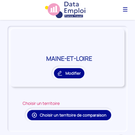
Menu
Panorama
du
territoire
MAINE-
ET-
MAINE-ET-LOIRE
LOIRE
Modifier
le
territoire
principal
Choisir un territoire
Choisir un territoire de comparaison