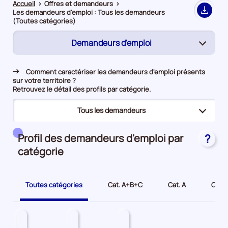
Accueil
>
Offres et demandeurs
>
Les demandeurs d'emploi : Tous les demandeurs
Export
(Toutes catégories)
Demandeurs d'emploi
(page
active)
Rapprochement
Comment caractériser les demandeurs d'emploi présents
sur votre territoire ?
Offres d’emploi
Retrouvez le détail des profils par catégorie.
Tous les demandeurs
(page
active)
(page
Tous les demandeurs
Profil des demandeurs d'emploi par
?
active)
catégorie
Bénéficiaires du RSA
Jeunes
Toutes catégories
Cat. A+B+C
Cat. A
Cat. 
Seniors
Demandeurs d'emploi longue durée
Travailleurs en situation de handicap