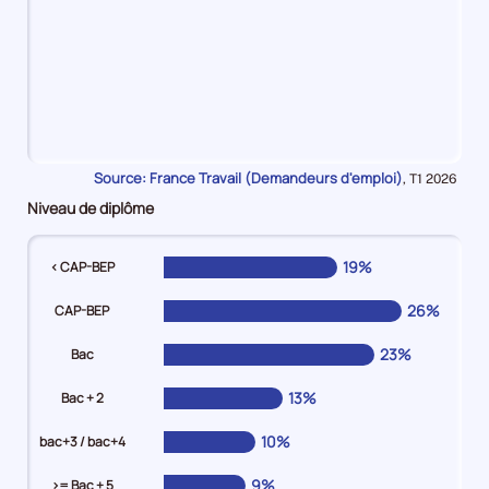
20%
en
Source: France Travail (Demandeurs d'emploi)
Données
,
T1 2026
Moins
pour
Niveau de diplôme
de
la
période
3
mois
19%
< CAP-BEP
14%
en
26%
CAP-BEP
De
3
23%
Bac
mois
13%
Bac + 2
à
moins
10%
bac+3 / bac+4
de
6
9%
>= Bac + 5