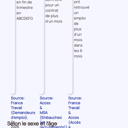
ont
en fin de
pour un
retrouvé
trimestre
contrat
un
en
de plus
emploi
ABCDEFG
d'un mois
de
plus
d’un
mois
dans
les 6
mois
Source:
Source:
Source:
France
Acoss
France
Travail
&
Travail
(Demandeurs
MSA
&
d'emploi)
(Embauches
Acoss
,
(et
(Accès
Selon le sexe et l'âge
Données
T1
pour
recrutements))
à
2026
,