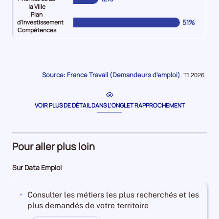
la Ville
Plan
51%
d'Investissement
Compétences
Pour
Pour
Pour
Pour
Pour
Pour
le
le
le
le
le
le
niveau
niveau
niveau
niveau
niveau
niveau
Jeune
Senior
Bénéficiaire
Travailleurs
Quartiers
Plan
Source: France Travail (Demandeurs d'emploi)
Données
,
T1 2026
(-26
(
du
en
Prioritaires
d'Investissement
pour
la
ans)
et
RSA
situation
de
Compétences
période
Demandeurs
plus55
Demandeurs
d'handicap
la
Demandeurs
VOIR PLUS DE DÉTAIL DANS L'ONGLET RAPPROCHEMENT
d'emploi
ans)
d'emploi
Demandeurs
Ville
d'emploi
19%
Demandeurs
14%
d'emploi
Demandeurs
51%
d'emploi
9%
d'emploi
Pour aller plus loin
15%
12%
Sur Data Emploi
Consulter les métiers les plus recherchés et les
plus demandés de votre territoire