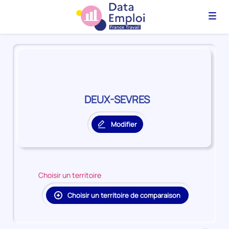
Menu
Panorama
du
territoire
DEUX-
SEVRES
DEUX-SEVRES
Modifier
le
territoire
principal
Choisir un territoire
Choisir un territoire de comparaison