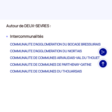
le
trimestre
4
de
2023,
Autour de DEUX-SEVRES :
le
Intercommunalités
nombre
de
COMMUNAUTE D'AGGLOMERATION DU BOCAGE BRESSUIRAIS
demandeurs
COMMUNAUTE D'AGGLOMERATION DU NIORTAIS
d'emploi
COMMUNAUTE DE COMMUNES AIRVAUDAIS-VAL DU THOUET
disponibles
Haut
de
COMMUNAUTE DE COMMUNES DE PARTHENAY-GATINE
de
catégorie
COMMUNAUTE DE COMMUNES DU THOUARSAIS
pag
B
COMMUNAUTE DE COMMUNES HAUT VAL DE SEVRE
et
COMMUNAUTE DE COMMUNES MELLOIS EN POITOU
C
est
COMMUNAUTE DE COMMUNES VAL DE GATINE
de
12030,
Autres Départements
le