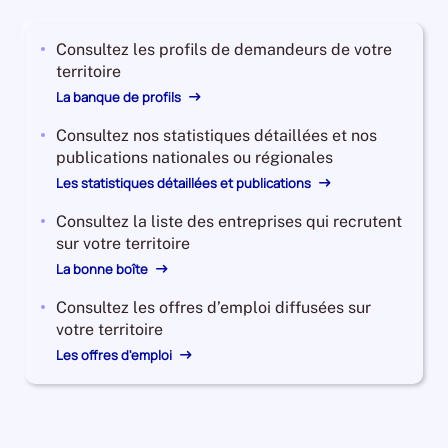
2023,
le
Consultez les profils de demandeurs de votre
nombre
territoire
de
demandeurs
La banque de profils
d'emploi
Consultez nos statistiques détaillées et nos
disponibles
publications nationales ou régionales
de
catégorie
Les statistiques détaillées et publications
B
Consultez la liste des entreprises qui recrutent
et
sur votre territoire
C
La bonne boîte
est
de
Consultez les offres d’emploi diffusées sur
12720,
votre territoire
le
Les offres d'emploi
nombre
de
demandeurs
d'emploi
disponibles