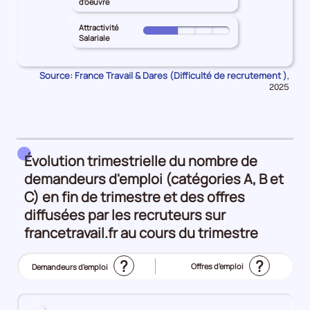
SEVRES
d'oeuvre
l'emploi
principal
Inadéquation
le
pour
25%
DEUX-
géographique
territoire
Attractivité
les
Pour
SEVRES
Salariale
25%
principal
Intensité
le
pour
DEUX-
d'embauche
territoire
les
SEVRES
Source: France Travail & Dares (Difficulté de recrutement )
Donn
50%
,
principal
Lien
pour
pour
2025
DEUX-
formation
la
les
SEVRES
péri
-
Manque
pour
métier
de
les
25%
main
Attractivité
Évolution trimestrielle du nombre de
d'oeuvre
Salariale
demandeurs d'emploi (catégories A, B et
50%
25%
C) en fin de trimestre et des offres
diffusées par les recruteurs sur
francetravail.fr au cours du trimestre
?
?
Offres d’emploi
Demandeurs d'emploi
(Affichage
actuel)