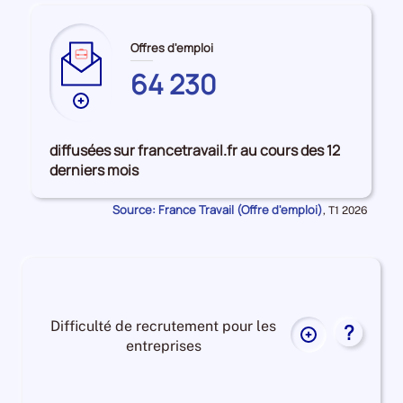
Offres d'emploi
64 230
Plus
de
données
diffusées sur francetravail.fr au cours des 12
sur
derniers mois
les
DEUX-
Source: France Travail (Offre d'emploi)
Données
,
T1 2026
SEVRES
pour
la
période
Difficulté de recrutement pour les
?
Plus
entreprises
de
données
Difficulté
sur
de