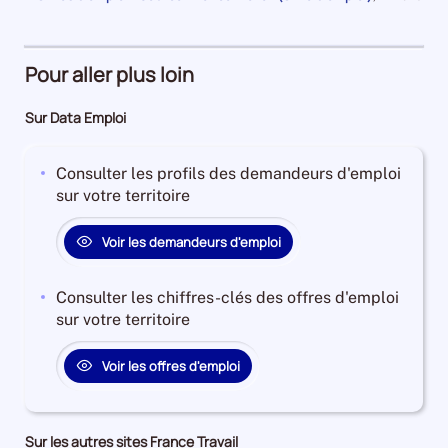
an
1
et
la
pour
de
Demandeurs
à
plus
période
la
9900
période
d'emploi
4
Demandeurs
et
33%
ans
d'emploi
Pour aller plus loin
l'évolution
Offres
Demandeurs
38%
annuelle
d'emploi
d'emploi
Offres
Sur Data Emploi
des
84%
25%
d'emploi
catégories
Offres
2%
A
Consulter les profils des demandeurs d'emploi
d'emploi
+
sur votre territoire
15%
B
+
Voir les demandeurs d'emploi
C
est
Consulter les chiffres-clés des offres d'emploi
de
sur votre territoire
-4.566996984058595
Pour
Voir les offres d'emploi
le
trimestre
3
de
Sur les autres sites France Travail