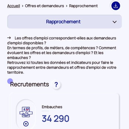
Accueil
>
Offres et demandeurs
>
Rapprochement
Export
Rapprochement
(page
active)
Demandeurs d'emploi
Les offres d'emploi correspondent-elles aux demandeurs
d'emploi disponibles ?
Offres d’emploi
En termes de profils, de métiers, de compétences ? Comment
évoluent les offres et les demandeurs d'emploi ? Et les
embauches ?
Retrouvez ici toutes les données et indicateurs pour faire le
rapprochement entre demandeurs et offres d'emploi de votre
territoire.
Recrutements
?
Embauches
DEUX-
34 290
SEVRES
Plus