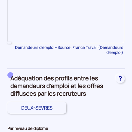
Pour
Demandeurs d'emploi - Source: France Travail (Demandeurs
d'emploi)
le
trimestre
1
de
Adéquation des profils entre les
?
2023,
demandeurs d’emploi et les offres
le
nombre
diffusées par les recruteurs
de
demandeurs
DEUX-SEVRES
d'emploi
disponibles
de
Par niveau de diplôme
catégorie