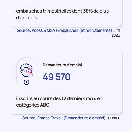
de
données
embauches trimestrielles
dont
38%
de plus
sur
d'un mois
les
Embauches
Source: Acoss & MSA (Embauches (et recrutements))
Données
,
T3
pour
2025
la
période
Demandeurs d'emploi
49 570
Plus
de
données
inscrits au cours des 12 derniers mois en
sur
catégories ABC
les
DEUX-
Source: France Travail (Demandeurs d'emploi)
Données
,
T1 2026
SEVRES
pour
la
période