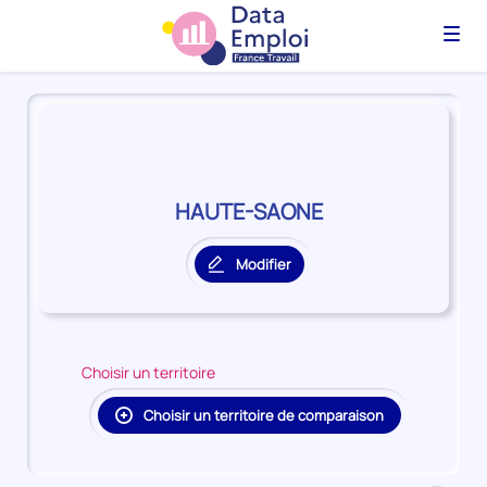
Menu
Panorama
du
territoire
HAUTE-
SAONE
HAUTE-SAONE
Modifier
le
territoire
principal
Choisir un territoire
Choisir un territoire de comparaison