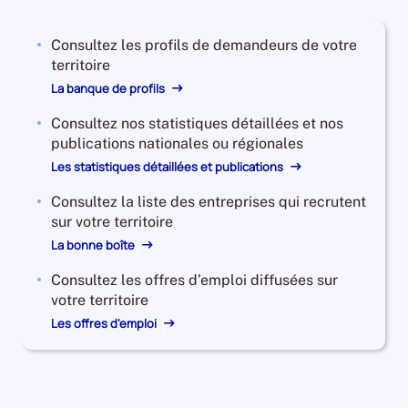
2023,
le
Consultez les profils de demandeurs de votre
nombre
territoire
de
demandeurs
La banque de profils
d'emploi
Consultez nos statistiques détaillées et nos
disponibles
publications nationales ou régionales
de
catégorie
Les statistiques détaillées et publications
B
Consultez la liste des entreprises qui recrutent
et
sur votre territoire
C
La bonne boîte
est
de
Consultez les offres d’emploi diffusées sur
7990,
votre territoire
le
Les offres d'emploi
nombre
de
demandeurs
d'emploi
disponibles