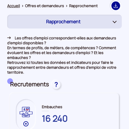
Accueil
>
Offres et demandeurs
>
Rapprochement
Export
Rapprochement
(page
active)
Demandeurs d'emploi
Les offres d'emploi correspondent-elles aux demandeurs
d'emploi disponibles ?
Offres d’emploi
En termes de profils, de métiers, de compétences ? Comment
évoluent les offres et les demandeurs d'emploi ? Et les
embauches ?
Retrouvez ici toutes les données et indicateurs pour faire le
rapprochement entre demandeurs et offres d'emploi de votre
territoire.
Recrutements
?
Embauches
HAUTE-
16 240
SAONE
Plus