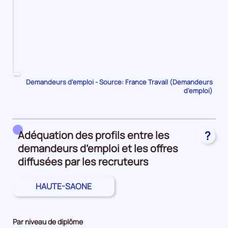
Pour
Demandeurs d'emploi - Source: France Travail (Demandeurs
d'emploi)
le
trimestre
1
de
Adéquation des profils entre les
?
2023,
demandeurs d’emploi et les offres
le
nombre
diffusées par les recruteurs
de
demandeurs
HAUTE-SAONE
d'emploi
disponibles
de
Par niveau de diplôme
catégorie