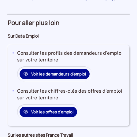
an
1
et
la
pour
de
Demandeurs
à
plus
période
la
7600
période
d'emploi
4
Demandeurs
et
28%
ans
d'emploi
Pour aller plus loin
l'évolution
Offres
Demandeurs
42%
annuelle
d'emploi
d'emploi
Offres
Sur Data Emploi
des
79%
26%
d'emploi
catégories
Offres
2%
A
Consulter les profils des demandeurs d'emploi
d'emploi
+
sur votre territoire
19%
B
+
Voir les demandeurs d'emploi
C
est
Consulter les chiffres-clés des offres d'emploi
de
sur votre territoire
-5.6138186304750155
Pour
Voir les offres d'emploi
le
trimestre
3
de
Sur les autres sites France Travail