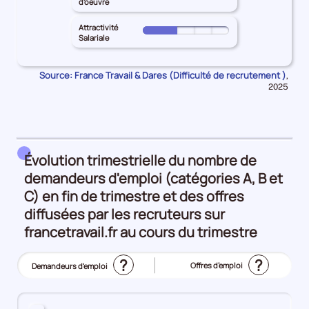
SAONE
d'oeuvre
l'emploi
principal
Inadéquation
le
pour
25%
HAUTE-
géographique
territoire
Attractivité
les
Pour
SAONE
Salariale
25%
principal
Intensité
le
pour
HAUTE-
d'embauche
territoire
les
SAONE
Source: France Travail & Dares (Difficulté de recrutement )
Donn
50%
,
principal
Lien
pour
pour
2025
HAUTE-
formation
la
les
SAONE
péri
-
Manque
pour
métier
de
les
25%
main
Attractivité
Évolution trimestrielle du nombre de
d'oeuvre
Salariale
demandeurs d'emploi (catégories A, B et
25%
25%
C) en fin de trimestre et des offres
diffusées par les recruteurs sur
francetravail.fr au cours du trimestre
?
?
Offres d’emploi
Demandeurs d'emploi
(Affichage
actuel)