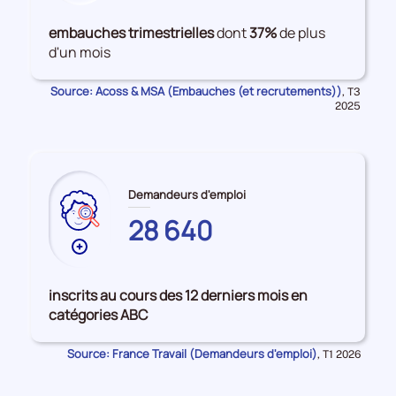
de
données
embauches trimestrielles
dont
37%
de plus
sur
d'un mois
les
Embauches
Source: Acoss & MSA (Embauches (et recrutements))
Données
,
T3
pour
2025
la
période
Demandeurs d'emploi
28 640
Plus
de
données
inscrits au cours des 12 derniers mois en
sur
catégories ABC
les
HAUTE-
Source: France Travail (Demandeurs d'emploi)
Données
,
T1 2026
SAONE
pour
la
période