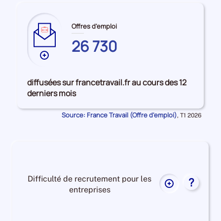
Offres d'emploi
26 730
Plus
de
données
diffusées sur francetravail.fr au cours des 12
sur
derniers mois
les
HAUTE-
Source: France Travail (Offre d'emploi)
Données
,
T1 2026
SAONE
pour
la
période
Difficulté de recrutement pour les
?
Plus
entreprises
de
données
Difficulté
sur
de